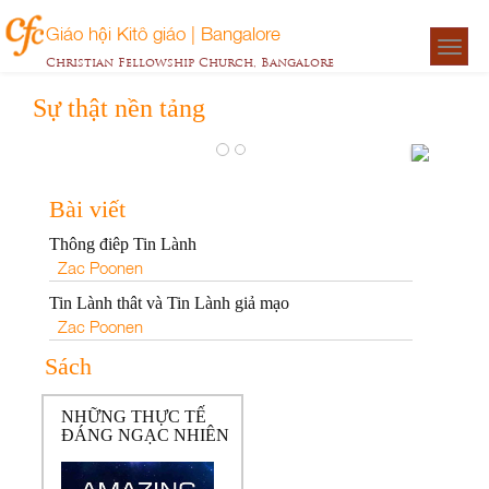
Giáo hội Kitô giáo | Bangalore
Togg
Christian Fellowship Church, Bangalore
navigat
Sự thật nền tảng
Thông
điêp
Bài viết
Tin
Thông điêp Tin Lành
Lành
Zac Poonen
Zac
Tin Lành thât và Tin Lành giả mạo
Poonen
Zac Poonen
Sách
NHỮNG THỰC TẾ
ĐÁNG NGẠC NHIÊN