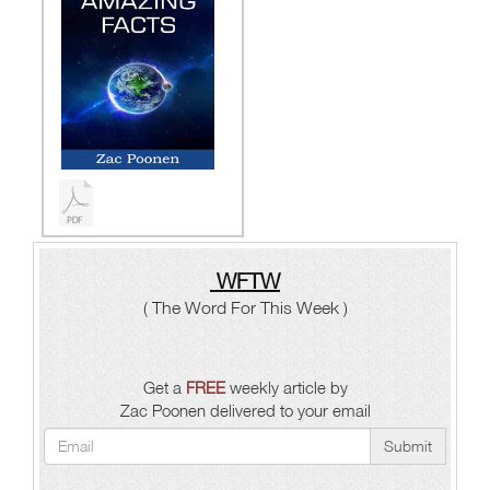
WFTW
( The Word For This Week )
Get a
FREE
weekly article by
Zac Poonen delivered to your email
Submit