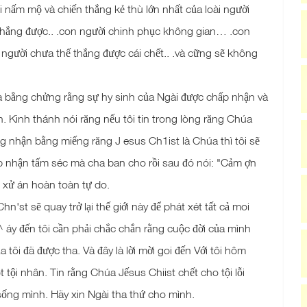
i nấm mộ và chiến thắng kẻ thù lớn nhất của loài người
hế thắng được.. .con người chinh phục không gian… .con
người chưa thế thắng được cái chết.. .và cững sẽ không
là bằng chửng rằng sự hy sinh của Ngài được chấp nhận và
hận. Kinh thánh nói răng nếu tôi tin trong lòng răng Chúa
ng nhận bằng miếng răng J esus Ch1ist là Chúa thì tôi sẽ
iếp nhận tấm séc mà cha ban cho rồi sau đó nói: "Cảm ợn
ng xử án hoàn toàn tự do.
st sẽ quay trở lại thế giới này để phát xét tất cả moi
^ áy đến tôi cần phải chắc chắn rằng cuộc đời của mình
 tôi đã được tha. Và đây là lời mời goi đến Với tôi hôm
 tội nhân. Tin rằng Chúa Jếsus Chiist chết cho tội lỗi
 sống mình. Hãy xin Ngài tha thứ cho mình.