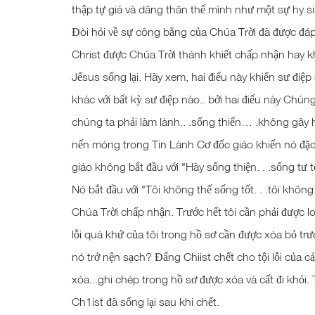
thập tự giá và dâng thân thế mình như một sự hy sin
Đòi hỏi về sự công bằng của Chúa Trời đã được đáp
Christ được Chúa Trời thánh khiết chấp nhận hay 
Jếsus sống lại. Hãy xem, hai điếu này khiến sư điệ
khác với bất kỳ sư điệp nào.. bởi hai điếu này Chúng
chúng ta phải làm lành.. .sống thiến… .không gây 
nến móng trong Tin Lành Cơ đốc giáo khiến nó đặc biệ
giáo không bắt đầu với "Hãy sống thiện. . .sống tư t
Nó bắt đầu với "Tôi không thế sống tốt. . .tôi khôn
Chúa Trời chấp nhận. Trước hết tôi cần phải được loạ
lỗi quá khứ của tôi trong hồ sơ cần được xóa bỏ trư
nó trở nện sạch? Đấng Chiist chết cho tội lỗi của c
xóa...ghi chép trong hồ sơ được xóa và cất đi khỏi. 
Ch1ist đã sống lại sau khi chết.