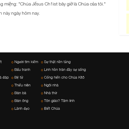
 miệng: "Chúa Jếsus Ch1ist bây giờ là Chúa của tôi."
nh này ngày hôm nay.
ết
Người tìm kiếm
Sự thật nền tảng
Đấu tranh
Linh hồn tràn đầy sự sống
à đáp
Đệ tử
Cống hiến cho Chúa Kitô
Thiếu niên
Ngôi nhà
Đàn bà
Nhà thờ
Đàn ông
Tôn giáo? Tâm linh
Lãnh đạo
Biết Chúa