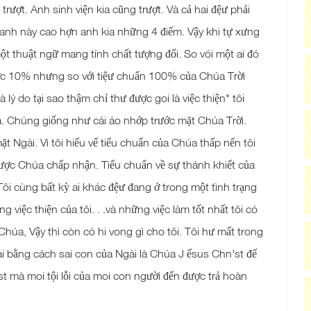
rượt. Anh sinh viện kia cũng trượt. Và cả hai đệư phải
anh này cao hợn anh kia những 4 điếm. Vậy khi tự xưng
à một thuật ngữ mang tính chất tượng đối. So vói một ai đó
được 10% nhưng so với tiệư chuẩn 100% của Chúa Trời
 lý do tại sao thậm chỉ thư được goi là việc thiện" tôi
úa. Chúng giống như cái áo nhớp trước mặt Chúa Trời.
 Ngài. Vì tôi hiếu vế tiếu chuẩn của Chúa thấp nến tôi
 được Chúa chấp nhận. Tiếu chuẩn về sự thánh khiết của
 Tôi cùng bất kỳ ai khác đệư đang ở trong một tình trạng
g việc thiện của tôi. . .và những việc làm tốt nhất tôi có
úa, Vậy thì còn có hi vong gì cho tôi. Tôi hư mất trong
i bằng cách sai con của Ngài là Chúa J ếsus Chn'st đế
st mà moi tội lỗi của moi con người đến được trả hoàn