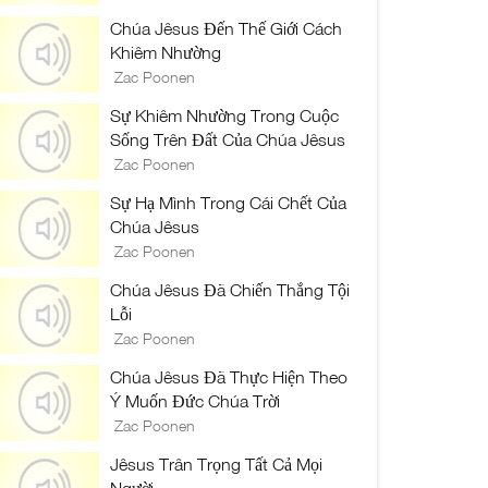
Chúa Jêsus Đến Thế Giới Cách
Khiêm Nhường
Zac Poonen
Sự Khiêm Nhường Trong Cuộc
Sống Trên Đất Của Chúa Jêsus
Zac Poonen
Sự Hạ Mình Trong Cái Chết Của
Chúa Jêsus
Zac Poonen
Chúa Jêsus Đã Chiến Thắng Tội
Lỗi
Zac Poonen
Chúa Jêsus Đã Thực Hiện Theo
Ý Muốn Đức Chúa Trời
Zac Poonen
Jêsus Trân Trọng Tất Cả Mọi