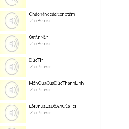
Chứcnăngcủalươngtâm
Zac Poonen
SựĂnNăn
Zac Poonen
ĐứcTin
Zac Poonen
MónQuàCủaĐứcThánhLinh
Zac Poonen
LờiChúaLàĐồĂnCủaTôi
Zac Poonen