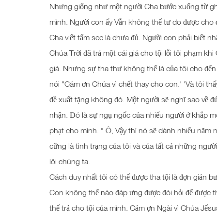
Nhưng giống như một người Cha bước xuống từ ghế q
mình. Người con ấy Vẫn không thế tư do được cho đ
Cha viết tấm sec là chưa đủ. Người con phải biết nh
Chúa Trời đã trả một cái giá cho tội lỗi tôi phạm 
giá. Nhưng sự tha thư không thế là của tôi cho đến k
nói "Cám ơn Chúa vì chết thay cho con.' 'Và tôi th
đề xuất tặng không đó. Một người sẽ nghĩ sao về đ
nhận. Đó là sự ngụ ngốc của nhiếu người ở khắp moi 
phạt cho mình. " Ô, Vậy thì nó sẽ dành nhiếu năm ng
cững là tình trạng của tôi và của tất cả những ngườ
lôi chúng ta.
Cách duy nhất tôi có thế được tha tội là đợn giản b
Con không thế nào đáp ưng được đòi hỏi để được t
thế trả cho tội của mình. Cảm ợn Ngài vì Chúa Jếs