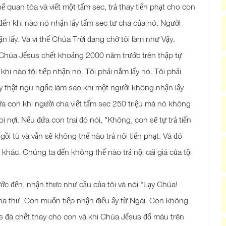
uan tòa và viết một tấm sec, trả thay tiến phạt cho con
ến khi nào nó nhận lấy tấm sec tư cha của nó. Người
ận lấy. Và vì thế Chúa Trời đang chờ tôi làm như Vậy.
khi Chúa Jếsus chết khoảng 2000 năm trước trên thập tự
hi nào tôi tiếp nhận nó. Tôi phải nắm lấy nó. Tôi phải
ấy thật ngu ngốc làm sao khi một người không nhận lấy
ứa con khi người cha viết tấm sec 250 triệu mà nó không
nợi. Nếu đứa con trai đó nói, "Không, con sẽ tự trả tiến
ồi tù và vẫn sẽ không thế nào trả nôi tiến phạt. Và đó
i khác. Chúng ta đến không thế nào trả nội cái giá của tội
ước đến, nhận thưc như cầu của tôi và nói "Lạy Chúa!
ha thư. Con muốn tiếp nhận điếu ấy từ Ngài. Con không
us đã chết thay cho con và khi Chúa Jếsus đổ máu trên