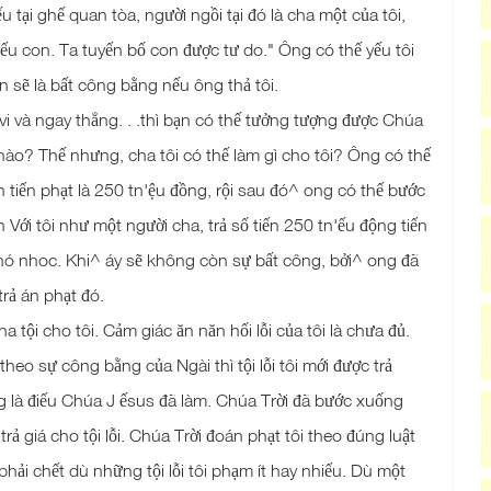
ếu tại ghế quan tòa, người ngồi tại đó là cha một của tôi,
a yếu con. Ta tuyến bố con được tư do." Ông có thế yếu tôi
 sẽ là bất công bằng nếu ông thả tôi.
i và ngay thẳng. . .thì bạn có thế tưởng tượng được Chúa
ào? Thế nhưng, cha tôi có thế làm gì cho tôi? Ông có thế
n tiến phạt là 250 tn'ệu đồng, rội sau đó^ ong có thế bước
Với tôi như một người cha, trả số tiến 250 tn'ếu động tiến
khó nhoc. Khi^ áy sẽ không còn sự bất công, bởi^ ong đã
trả án phạt đó.
 tội cho tôi. Cảm giác ăn năn hối lỗi của tôi là chưa đủ.
eo sự công bằng của Ngài thì tội lỗi tôi mới được trả
ng là điếu Chúa J ếsus đã làm. Chúa Trời đã bước xuống
trả giá cho tội lỗi. Chúa Trời đoán phạt tôi theo đúng luật
 phải chết dù những tội lỗi tôi phạm ít hay nhiếu. Dù một