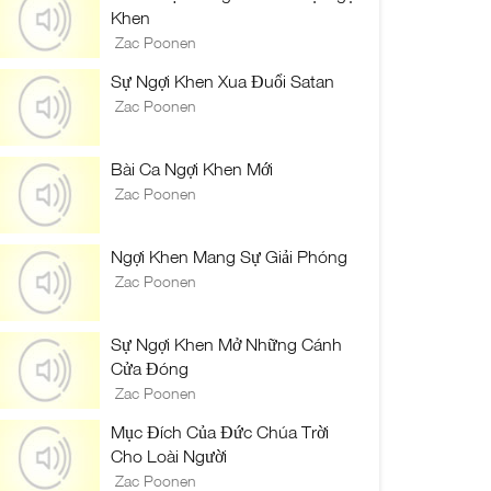
Khen
Zac Poonen
Sự Ngợi Khen Xua Đuổi Satan
Zac Poonen
Bài Ca Ngợi Khen Mới
Zac Poonen
Ngợi Khen Mang Sự Giải Phóng
Zac Poonen
Sự Ngợi Khen Mở Những Cánh
Cửa Đóng
Zac Poonen
Mục Đích Của Đức Chúa Trời
Cho Loài Người
Zac Poonen