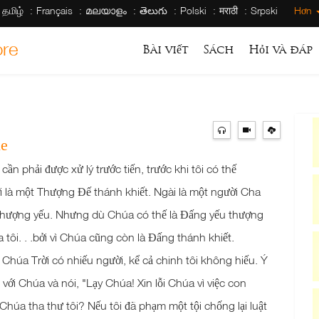
தமிழ்
Français
മലയാളം
తెలుగు
Polski
मराठी
Srpski
Hơn
ore
Bài viết
Sách
Hỏi và đáp
ie
cần phải được xử lý trước tiến, trước khi tôi có thế
rời là một Thượng Đế thánh khiết. Ngài là một người Cha
à thượng yếu. Nhưng dù Chúa có thế là Đấng yếu thượng
a tôi. . .bởi vì Chúa cũng còn là Đấng thánh khiết.
Chúa Trời có nhiếu người, kể cả chinh tôi không hiếu. Ý
 với Chúa và nói, "Lạy Chúa! Xin lỗi Chúa vì việc con
 Chúa tha thư tôi? Nếu tôi đã phạm một tội chống lại luật