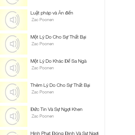
Luật pháp và Ân điển
Zac Poonen
Một Lý Do Cho Sự Thất Bại
Zac Poonen
Một Lý Do Khác Để Sa Ngã
Zac Poonen
Thêm Lý Do Cho Sự Thất Bại
Zac Poonen
Đức Tin Và Sự Ngợi Khen
Zac Poonen
Hình Phạt Đóng Đinh Và Sự Ngợi