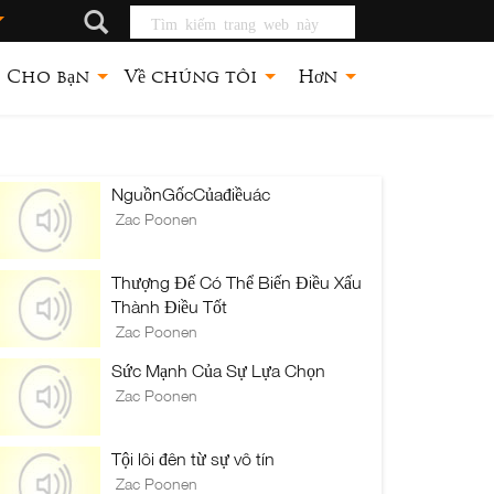
Tìm kiếm trang
web này
Cho bạn
Về chúng tôi
Hơn
NguồnGốcCủađiềuác
Zac Poonen
Thượng Đế Có Thể Biến Điều Xấu
Thành Điều Tốt
Zac Poonen
Sức Mạnh Của Sự Lựa Chọn
Zac Poonen
Tội lôi đên từ sự vô tín
Zac Poonen