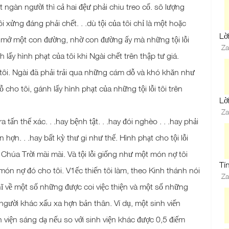
t ngàn người thì cả hai đệư phải chiu treo cố. sô lượng
ôi xửng đáng phải chết. . .dù tội của tôi chỉ là một hoặc
Lơ
ã mở một con đường, nhờ con đường ấy mà những tội lỗi
Za
 lấy hình phạt của tôi khi Ngài chết trên thập tư giá.
ôi. Ngài đã phải trải qua những cám dỗ và khó khăn như
 cho tôi, gánh lấy hình phạt của những tội lỗi tôi trên
Lơ
Za
 tấn thế xác. . .hay bệnh tật. . .hay đói nghèo . . .hay phải
n hợn. . .hay bất kỳ thư gi như thế. Hình phạt cho tội lỗi
 Chúa Trời mãi mãi. Và tội lỗi giống như một món nợ tôi
Ti
món nợ đó cho tôi. V1ếc thiến tôi làm, theo Kinh thánh nói
Za
hĩ về một số những được coi việc thiện và một số những
 người khác xấu xa hợn bản thân. Ví dụ, một sinh viến
 viện sáng dạ nếu so với sinh viện khác được 0,5 điếm