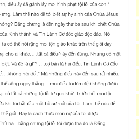
h, điếu ấy đã gánh lấy moi hình phạt tội lỗi của con."
 ưng. Làm thế nào để tôi biết sự hy sinh của Chúa Jếsus
không? Bằng chưng là đến ngày thư ba sau khi chết Chúa
p của Kinh thánh và Tin Lành Cơ đốc giáo độc đáo. Nó
 ta có thế nói rặng moi tộn giáo khác trên thế giới dạy
hại cho ai khác… .tất cả điếu^ áy đến đúng. Nhưng có một
t. Và đó là gì"? . . .cợ bản là hai điếu. Tin Lành Cơ đốc
ế. . .không nói dối." Mà những điếu này đến sau rất nhiếu.
g thế sống ngay thẳng. . .moi điếu tôi làm đệư không được
i bỏ tất cả những tội lỗi tư quá khử. Trước hết moi tội
ớc khi tôi bắt đầu một hồ sơ mới của tôi. Làm thế nào để
ả thế giới. Đây là cách thưc món nợ của tôi được
Thử hai...bẳng chưng tội lỗi tôi được tha đó là Đấng