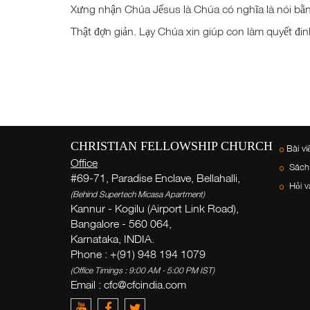
Xưng nhận Chúa Jếsus là Chúa có nghĩa là nói bằng
Thật đợn giản. Lạy Chúa xin giúp con làm quyết đi
CHRISTIAN FELLOWSHIP CHURCH
Bài vi
Office
Sách
#69-71, Paradise Enclave, Bellahalli,
Hỏi v
(Behind Supertech Micasa Apartment)
Kannur - Kogilu (Airport Link Road),
Bangalore - 560 064,
Karnataka, INDIA.
Phone : +(91) 948 194 1079
(Office Timings : 9:00 AM - 5:00 PM IST)
Email :
cfc@cfcindia.com