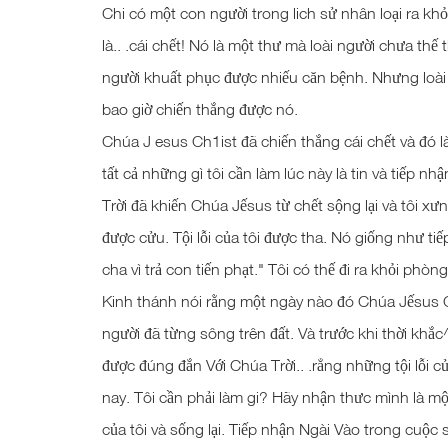
Chi có một con người trong lich sử nhân loại ra khỏ
là.. .cái chết! Nó là một thư mà loài người chưa t
người khuất phục được nhiếu căn bệnh. Nhưng loài 
bao giờ chiến thắng được nó.
Chúa J esus Ch1ist đã chiến thắng cái chết và đó 
tất cả những gì tôi cần làm lúc này là tin và tiếp n
Trời đã khiến Chúa Jếsus từ chết sộng lại và tôi xư
được cửu. Tội lỗi của tôi được tha. Nó giống như t
cha vì trả con tiến phạt." Tôi có thế đi ra khỏi phò
Kinh thánh nói rằng một ngày nào đó Chúa Jếsus Chn'
người đã từng sông trên đất. Và trước khi thời khắc
được đúng đắn Với Chúa Trời.. .rẳng những tội lỗi của
nay. Tôi cần phải làm gi? Hãy nhận thưc mình là một
của tôi và sống lại. Tiếp nhận Ngài Vào trong cuộc