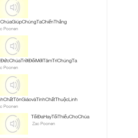
̀iChúaGiúpChúngTaChiếnThắng
c Poonen
̀iĐứcChúaTrờiĐổiMớiTâmTríChúngTa
c Poonen
́nhChấtTônGiáovàTínhChấtThuộcLinh
c Poonen
TốiĐaHayTốiThiểuChoChúa
Zac Poonen