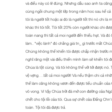
và điếu này có lẽ đúng. Nhưng dẫu sao anh ta cũng t
cùng ngồi chung một lớp trong năm hoc sau kế cả 
tôi là người tốt hoặc ai đó là người tốt thì nó chi l
khác thì tôi tốt. Tôi tốt 20% còn người khác chi 
toàn nang thì tất cả moi người đến thiếu hụt. Và đó là
làm.. "việc lành" đó chẳng giá tn_ gì trước mắt Ch
Chúng không thế khiến tôi được chấp nhận trước mặt
nghĩ răng một vài điếu thiến mình làm sẽ khiến tôi
Chúa là tột cùng. Và tôi không thế với tới được nó.
vộ vợng. . .tất cả moi người! Và nếu thậm chi cả nhữn
thế làm cũng không vươn đến được tiếu chuẩn của Ch
vô vong. Vì Vậy Chúa trời đã mở con đường của Ngà
chết cho tội lỗi của tôi. Qua sự chết của Đấng Chn'
toàn. Tội tôi đã được trả.