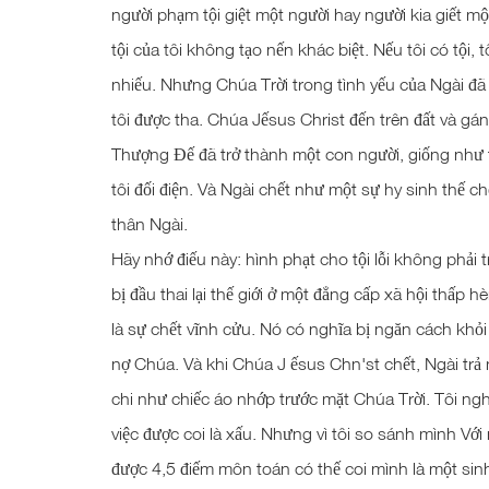
người phạm tội giệt một người hay người kia giết mộ
tội của tôi không tạo nến khác biệt. Nếu tôi có tội, t
nhiếu. Nhưng Chúa Trời trong tình yếu của Ngài đ
tôi được tha. Chúa Jếsus Christ đến trên đất và gánh
Thượng Đế đã trở thành một con người, giống như t
tôi đối điện. Và Ngài chết như một sự hy sinh thế chỗ
thân Ngài.
Hãy nhớ điếu này: hình phạt cho tội lỗi không phải tra
bị đầu thai lại thế giới ở một đẳng cấp xã hội thấp hè
là sự chết vĩnh cửu. Nó có nghĩa bị ngăn cách khỏi
nợ Chúa. Và khi Chúa J ếsus Chn'st chết, Ngài trả 
chi như chiếc áo nhớp trước mặt Chúa Trời. Tôi ng
việc được coi là xấu. Nhưng vì tôi so sánh mình Với
được 4,5 điếm môn toán có thế coi mình là một sinh