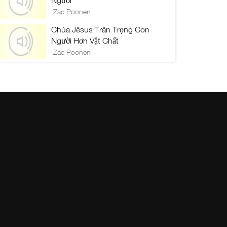
Người
Zac Poonen
Chúa Jêsus Trân Trọng Con
Người Hơn Vật Chất
Zac Poonen