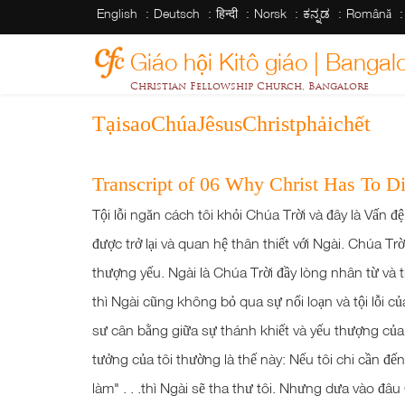
English
Deutsch
हिन्दी
Norsk
ಕನ್ನಡ
Română
Giáo hội Kitô giáo | Bangal
Christian Fellowship Church, Bangalore
TạisaoChúaJêsusChristphảichết
Transcript of 06 Why Christ Has To D
Tội lỗi ngăn cách tôi khỏi Chúa Trời và đây là Vấn đệ 
được trở lại và quan hệ thân thiết với Ngài. Chúa T
thượng yếu. Ngài là Chúa Trời đầy lòng nhân từ v
thì Ngài cũng không bỏ qua sự nổi loạn và tội lỗi củ
sư cân bằng giữa sự thánh khiết và yếu thượng của 
tưởng của tôi thường là thế này: Nếu tôi chi cần đến
làm" . . .thì Ngài sẽ tha thư tôi. Nhưng dưa vào đâu