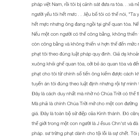
pháp việt Nam, rồi tôi bị cảnh sát đưa ra tòa. . .và n
người yếu tôi hết mưc . . .liệu bố tôi có thế nói, "T
hết mực nhưng ông đang ngồi tại ghế quan tòa. Nến
Nếu một con người có thế công bằng, không thiến v
còn công bằng và không thiến vi hợn thế đến mửc n
phạt tôi theo đúng luật pháp quy đinh. Giả dụ khoả
xuông khỏi ghế quan tòa, cởi bỏ áo quan tòa và đến 
phạt cho tôi từ chính số tiến ông kiếm được cách 
tuyến án tôi đúng theo luật định nhưng rội tự mình 
Đây là cách duy nhất mà nhờ nó Chúa Trời có thế tha
Mà phải là chính Chúa Trời mở cho một con đường th
giá. Đây là toàn bộ sử điệp của Kinh thánh. Đó cũ
thế giới trong một con người là J ếsus Chn'st và đã 
pháp. sư trừng phạt dành cho tội lỗi là sự chết. Tôi