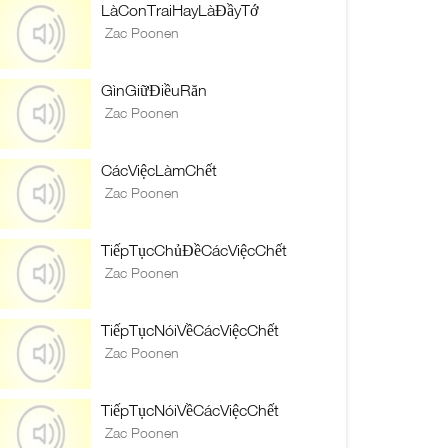
LàConTraiHayLàĐầyTớ
Zac Poonen
GìnGiữĐiềuRăn
Zac Poonen
CácViệcLàmChết
Zac Poonen
TiếpTụcChủĐềCácViệcChết
Zac Poonen
TiếpTụcNóiVềCácViệcChết
Zac Poonen
TiếpTụcNóiVềCácViệcChết
Zac Poonen