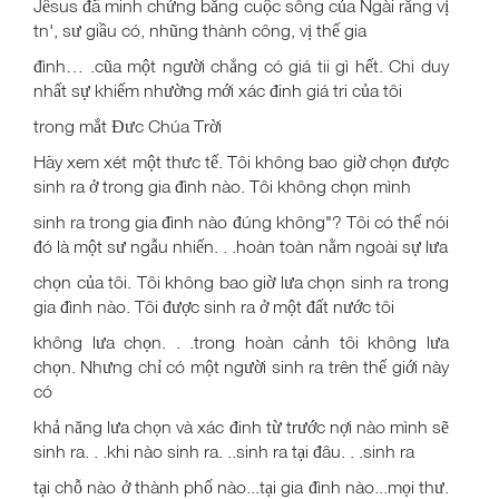
Jếsus đã minh chửng bằng cuộc sông của Ngài rằng vị
tn', sư giầu có, nhũng thành công, vị thế gia
đình… .cũa một người chẳng có giá tii gì hết. Chi duy
nhất sự khiếm nhường mới xác đinh giá tri của tôi
trong mắt Đưc Chúa Trời
Hãy xem xét một thưc tế. Tôi không bao giờ chọn được
sinh ra ở trong gia đình nào. Tôi không chọn mình
sinh ra trong gia đình nào đúng không"? Tôi có thế nói
đó là một sư ngẫu nhiến. . .hoàn toàn nằm ngoài sự lưa
chọn của tôi. Tôi không bao giờ lưa chọn sinh ra trong
gia đình nào. Tôi được sinh ra ở một đất nước tôi
không lưa chọn. . .trong hoàn cảnh tôi không lưa
chọn. Nhưng chỉ có một người sinh ra trên thế giới này
có
khả năng lưa chọn và xác đinh từ trước nợi nào mình sẽ
sinh ra. . .khi nào sinh ra. ..sinh ra tại đâu. . .sinh ra
tại chỗ nào ở thành phố nào...tại gia đình nào...mọi thư.