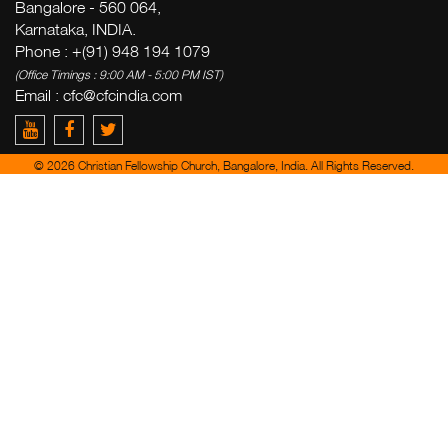
Bangalore - 560 064,
Karnataka, INDIA.
Phone : +(91) 948 194 1079
(Office Timings : 9:00 AM - 5:00 PM IST)
Email :
cfc@cfcindia.com
© 2026 Christian Fellowship Church, Bangalore, India. All Rights Reserved.