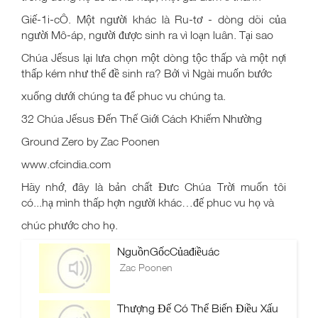
Giế-1i-cÔ. Một người khác là Ru-tơ - dòng dõi của
người Mô-áp, người được sinh ra vì loạn luân. Tại sao
Chúa Jếsus lại lưa chọn một dòng tộc thấp và một nợi
thấp kém như thế đề sinh ra? Bởi vì Ngài muốn bước
xuống dưới chúng ta để phuc vu chúng ta.
32 Chúa Jếsus Đến Thế Giới Cách Khiếm Nhường
Ground Zero by Zac Poonen
www.cfcindia.com
Hãy nhớ, đây là bản chất Đưc Chúa Trời muốn tôi
có...hạ mình thấp hợn người khác…đế phuc vu họ và
chúc phước cho họ.
NguồnGốcCủađiềuác
Zac Poonen
Thượng Đế Có Thể Biến Điều Xấu