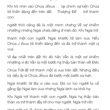
Khi tôi nhìn vào Chúa Jếsus . . .tại chinh sự kiện Chúa
từ thiền đàng đến trên đất. . .Thượng Đế . . .trở thành
con
người thôi cũng đủ là một minh chưng Về sự khiếm
nhường nhưng Ngài chưa dừng ở mưc đó. Khi Ngài trở
thành một con người, Ngài khước từ làm vua. Nếu
Chúa J ếsus từ thiến đàng đến và đã trở thành một vị
vua
Vĩ đại nhất trên đất thì đó hẳn Vẫn là một sư khiếm
nhường vì đó Vẫn là một bước hạ thấp bản thân với Đưc
Chúa Trời đề trở thành một vị vua trên đất. Nhưng điều
kỳ diệu ấy là Chúa Jếsus đã bước một bước xa hợn.
Ngài khước từ đia vi của vua. Đã có lúc người ta cố
gắng lập Ngài làm vua nhưng Ngài lánh xa khỏi họ.
Khi Ngài trở thành một con người, Ngài hạ thấp bản
thân và trở thành đầy tớ cho mọi người. Ngài trở nến
như một nô lế. Ngài thường nói Với các môn đồ của