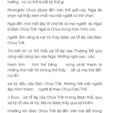
hưởng.. nó có thế là bất kỳ thứ gi.
Nhưngkhi Chúa Jộsưs đến trên thế giới này, Ngài đã
chọn nợi thấp kém nhất mà một người có thế chọn.
Ngài đến như một đây tớ chợ tât cả mọi người, dù Ngài
là Đưc Chúa Trời. Ngài là Chúa trong thân hình con
người. Đó cũng là nợi tôi thây được sư VĨ đại của Đưc
Chúa Trời.
Tôi biết tôi có thế thấy sự VĨ đại của Thượng Đế qua
công việc sáng tạo của Ngài. Những ngôi sao...các
hành tinh. . .tinh thế băng. . . sóng phát thanh là
những thư mắt tôi không thế thấy. . .tất cả mọi thư đến
nói lến
sự kỳ diệu của Đưc Chúa Trời. Nhưng Với một người
đọc Kinh thánh. . .người đi theo Chúa Cưu Thế
J ếsus. ..sư VĨ đại của Chúa Trời không được thấy qua
sự kỳ VĨ của vũ trụ. Mà nó được thấy qua sự khiếm
nhường khi Đưc Chúa Trời đã đến trên trái đất trong