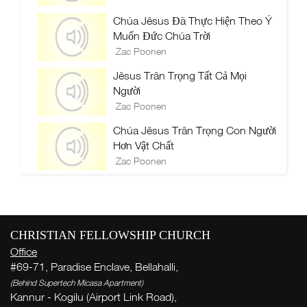
Chúa Jêsus Đã Thực Hiện Theo Ý
Muốn Đức Chúa Trời
Zac Poonen
Jêsus Trân Trọng Tất Cả Mọi
Người
Zac Poonen
Chúa Jêsus Trân Trọng Con Người
Hơn Vật Chất
Zac Poonen
CHRISTIAN FELLOWSHIP CHURCH
Office
#69-71, Paradise Enclave, Bellahalli,
(Behind Supertech Micasa Apartment)
Kannur - Kogilu (Airport Link Road),