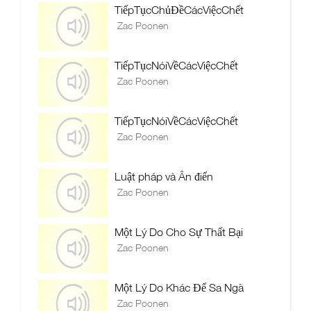
TiếpTụcChủĐềCácViệcChết
Zac Poonen
TiếpTụcNóiVềCácViệcChết
Zac Poonen
TiếpTụcNóiVềCácViệcChết
Zac Poonen
Luật pháp và Ân điển
Zac Poonen
Một Lý Do Cho Sự Thất Bại
Zac Poonen
Một Lý Do Khác Để Sa Ngã
Zac Poonen