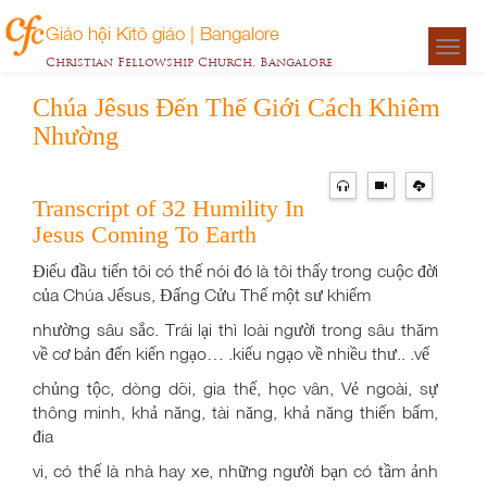
Giáo hội Kitô giáo | Bangalore
Togg
Christian Fellowship Church, Bangalore
navigat
Chúa Jêsus Đến Thế Giới Cách Khiêm
Nhường
Transcript of 32 Humility In
Jesus Coming To Earth
Điếu đầu tiến tôi có thế nói đó là tôi thấy trong cuộc đời
của Chúa Jếsus, Đấng Cửu Thế một sư khiếm
nhường sâu sắc. Trái lại thì loài người trong sâu thăm
về cơ bản đến kiến ngạo… .kiếu ngạo về nhiều thư.. .vế
chủng tộc, dòng dõi, gia thế, học vân, Vẻ ngoài, sự
thông minh, khả năng, tài năng, khả năng thiến bấm,
đia
vi, có thế là nhà hay xe, những người bạn có tầm ảnh