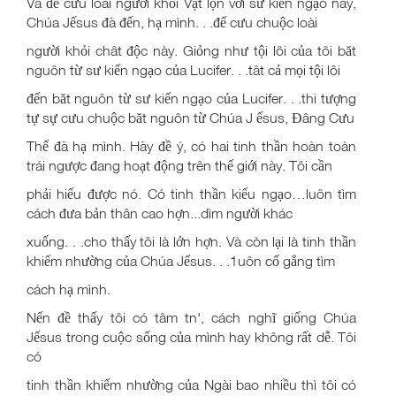
Và để cưu loài người khỏi Vật lộn với sư kiến ngạo này,
Chúa Jếsus đã đến, hạ mình. . .đế cưu chuộc loài
người khỏi chât độc này. Giỏng như tội lôi của tôi băt
nguôn từ sư kiến ngạo của Lucifer. . .tât cả mọi tội lôi
đến băt nguôn từ sư kiến ngạo của Lucifer. . .thi tượng
tự sự cưu chuộc băt nguôn từ Chúa J ếsus, Đâng Cưu
Thế đã hạ mình. Hãy đề ý, có hai tinh thần hoàn toàn
trái ngược đang hoạt động trên thế giới này. Tôi cần
phải hiếu được nó. Có tinh thần kiếu ngạo…luôn tìm
cách đưa bản thân cao hợn...dìm người khác
xuống. . .cho thấy tôi là lớn hợn. Và còn lại là tinh thần
khiếm nhường của Chúa Jếsus. . .1uôn cố gắng tìm
cách hạ mình.
Nến đề thấy tôi có tâm tn', cách nghĩ giống Chúa
Jếsus trong cuộc sống của mình hay không rất dễ. Tôi
có
tinh thần khiếm nhường của Ngài bao nhiều thì tôi có