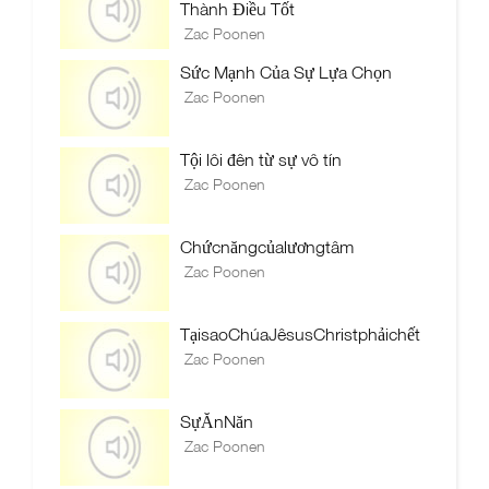
Thành Điều Tốt
Zac Poonen
Sức Mạnh Của Sự Lựa Chọn
Zac Poonen
Tội lôi đên từ sự vô tín
Zac Poonen
Chứcnăngcủalươngtâm
Zac Poonen
TạisaoChúaJêsusChristphảichết
Zac Poonen
SựĂnNăn
Zac Poonen