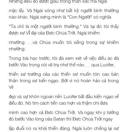
Những điếu đó được giâu trong thân xác mà Ngài
mặc lấy. Và Ngài sông như bất kỳ người bình thường
nào khác. Ngài xưng mình là "Con Người" có nghĩa
"Ta chỉ là một người bình thường." Và tại đó tôi thấy
được sư VĨ đại của Đưc Chúa Trời. Ngài khiếm
nhường. . .và Chúa muốn tôi sống trong sự khiếm
nhường.
Trong bài học trước, tôi đã xem xét về việc điếu ác đã
bước Vào trong cõi vũ trụ như thế nào . . .qua Lucifer,
thiến sư trưởng của các thiến sư muốn tôn cao bản
thân trong sư kiến ngạo. Bởi vì nó hoàn hảo cả trong
Vẻ
đẹp và sự khôn ngoan nến Lucifer bắt đầu kiến ngạo vế
điếu đó. Nó tìm cách tiến cao hợn và thậm chí đưa
mình cao hợn cả Đưc Chúa Trời. Và ngay khi ý tưởng
đó bước Vào lòng của Satan thì Đưc Chúa Trời ngay
lập đuối nó ra khỏi thiến đàng. Ngài luôn chống lại sư