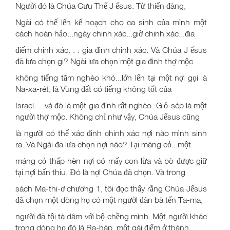
Người đó là Chúa Cưu Thế J ếsus. Từ thiến đàng,
Ngài có thế lến kế hoạch cho ca sinh của mình một
cách hoàn hảo...ngày chinh xác...giờ chinh xác...đia
điếm chinh xác. . . gia đình chinh xác. Và Chúa J ếsus
đã lưa chọn gi? Ngài lưa chọn một gia đình thợ mộc
không tiếng tăm nghèo khó...lớn lến tại một nợi gọi là
Na-xa-rét, là Vùng đất có tiếng không tốt của
Israel. . .và đó là một gia đình rất nghèo. Giỏ-sép là một
người thợ mộc. Không chỉ như vậy, Chúa Jếsus cũng
là người có thế xác đinh chinh xác nợi nào mình sinh
ra. Và Ngài đã lưa chọn nợi nào? Tại máng cỏ...một
máng cỏ thấp hèn nợi có mấy con lừa và bò được giữ
tại nợi bấn thiu. Đó là nợi Chúa đã chọn. Và trong
sách Ma-thi-ơ chương 1, tôi đọc thấy rằng Chúa Jếsus
đã chọn một dòng họ có một người đàn bà tến Ta-ma,
người đã tội tà dâm với bộ chềng mình. Một người khác
trong dòng họ đó là Ra-háp, một gái điếm ở thành