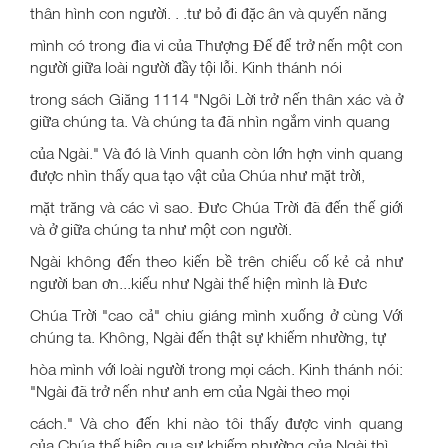
thân hình con người. . .tư bỏ đi đặc ân và quyến năng
mình có trong đia vi của Thượng Đế để trở nến một con
người giữa loài người đầy tội lỗi. Kinh thánh nói
trong sách Giăng 1114 "Ngôi Lời trở nến thân xác và ở
giữa chúng ta. Và chúng ta đã nhìn ngắm vinh quang
của Ngài." Và đó là Vinh quanh còn lớn hợn vinh quang
được nhìn thấy qua tạo vật của Chúa như mặt trời,
mặt trăng và các vì sao. Đưc Chúa Trời đã đến thế giới
và ở giữa chúng ta như một con người.
Ngài không đến theo kiến bề trên chiếu cố kẻ cả như
người ban ơn...kiếu như Ngài thế hiện mình là Đưc
Chúa Trời "cao cả" chiu giáng mình xuống ở cùng Với
chúng ta. Không, Ngài đến thật sự khiếm nhường, tự
hòa mình với loài người trong mọi cách. Kinh thánh nói:
"Ngài đã trở nến như anh em của Ngài theo mọi
cách." Và cho đến khi nào tôi thấy được vinh quang
của Chúa thế hiện qua sự khiếm nhường của Ngài thì