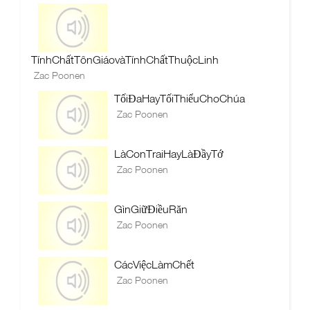
TínhChấtTônGiáovàTínhChấtThuộcLinh
Zac Poonen
TốiĐaHayTốiThiểuChoChúa
Zac Poonen
LàConTraiHayLàĐầyTớ
Zac Poonen
GìnGiữĐiềuRăn
Zac Poonen
CácViệcLàmChết
Zac Poonen