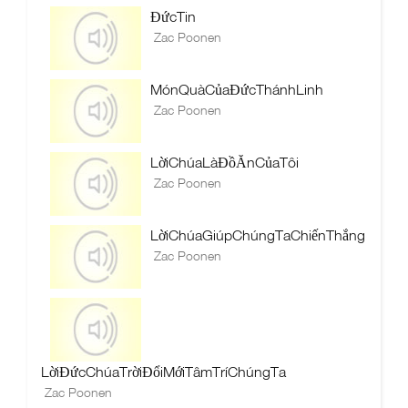
ĐứcTin
Zac Poonen
MónQuàCủaĐứcThánhLinh
Zac Poonen
LờiChúaLàĐồĂnCủaTôi
Zac Poonen
LờiChúaGiúpChúngTaChiếnThắng
Zac Poonen
LờiĐứcChúaTrờiĐổiMớiTâmTríChúngTa
Zac Poonen