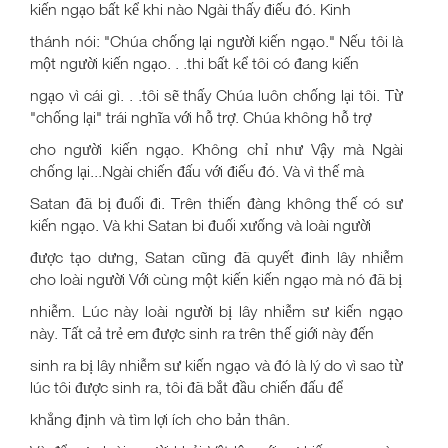
kiến ngạo bất kể khi nào Ngài thấy điếu đó. Kinh
thánh nói: "Chúa chống lại người kiến ngạo." Nếu tôi là
một người kiến ngạo. . .thi bất kể tôi có đang kiến
ngạo vì cái gì. . .tôi sẽ thấy Chúa luôn chống lại tôi. Từ
"chống lại" trái nghĩa với hỗ trợ. Chúa không hỗ trợ
cho người kiến ngạo. Không chỉ như Vậy mà Ngài
chống lại...Ngài chiến đấu với điếu đó. Và vì thế mà
Satan đã bị đuối đi. Trên thiến đàng không thế có sư
kiến ngạo. Và khi Satan bi đuối xưống và loài người
được tạo dưng, Satan cũng đã quyết đinh lây nhiễm
cho loài người Với cùng một kiến kiến ngạo mà nó đã bị
nhiễm. Lúc này loài người bị lây nhiễm sư kiến ngạo
này. Tất cả trẻ em được sinh ra trên thế giới này đến
sinh ra bị lây nhiễm sư kiến ngạo và đó là lý do vì sao từ
lúc tôi được sinh ra, tôi đã bắt đầu chiến đấu để
khẳng định và tìm lợi ích cho bản thân.